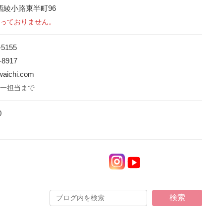
西綾小路東半町96
っておりません。
-5155
-8917
waichi.com
一担当まで
0
）
検索