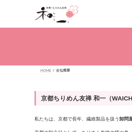
コ
ナ
ン
ビ
テ
ゲ
ン
ー
ツ
シ
へ
ョ
ス
ン
キ
に
ッ
移
プ
動
HOME
会社概要
京都ちりめん友禅 和一（WAIC
私たちは、京都で長年、繊維製品を扱う
卸問