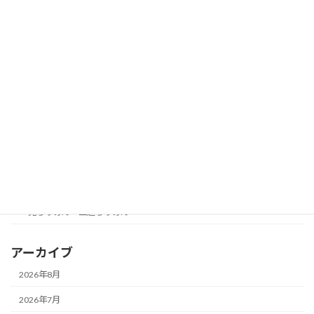
つまみ雛
作り方・レシピ・参考図
収納
手芸用品 材料
つまみ細工材料
未分類
生地紹介
一越ちりめん
鬼ちりめん・二越ちりめん
アーカイブ
2026年8月
2026年7月