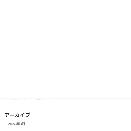
つまみドール
つまみ雛
作り方・レシピ・参考図
収納
手芸用品 材料
つまみ細工材料
未分類
生地紹介
一越ちりめん
鬼ちりめん・二越ちりめん
アーカイブ
2026年8月