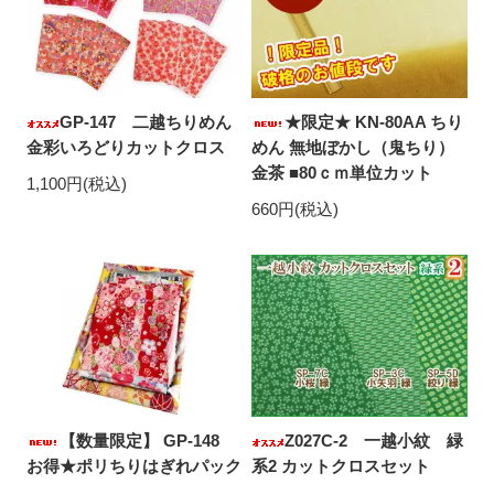
GP-147 二越ちりめん
★限定★ KN-80AA ちり
金彩いろどりカットクロス
めん 無地ぼかし（鬼ちり）
金茶 ■80ｃｍ単位カット
1,100円(税込)
660円(税込)
【数量限定】 GP-148
Z027C-2 一越小紋 緑
お得★ポリちりはぎれパック
系2 カットクロスセット