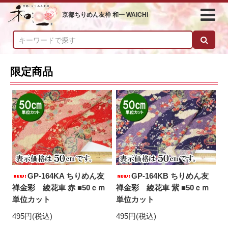
京都ちりめん友禅 和一 WAICHI
限定商品
GP-164KA ちりめん友
GP-164KB ちりめん友
禅金彩 綾花車 赤 ■50ｃｍ
禅金彩 綾花車 紫 ■50ｃｍ
単位カット
単位カット
495円(税込)
495円(税込)