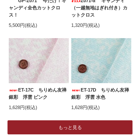
GP-Z071 今だけ！キ
Z071-α キャンディ
ャンディ全色カットクロ
（一越無地はぎれ付き）カ
ス！
ットクロス
5,500円(税込)
1,320円(税込)
ET-17C ちりめん友禅
ET-17D ちりめん友禅
銀彩 浮雲 ピンク
銀彩 浮雲 水色
1,628円(税込)
1,628円(税込)
もっと見る