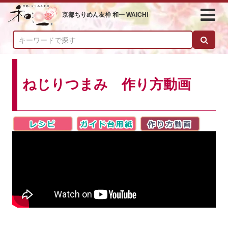
京都ちりめん友禅 和一 WAICHI
ねじりつまみ 作り方動画