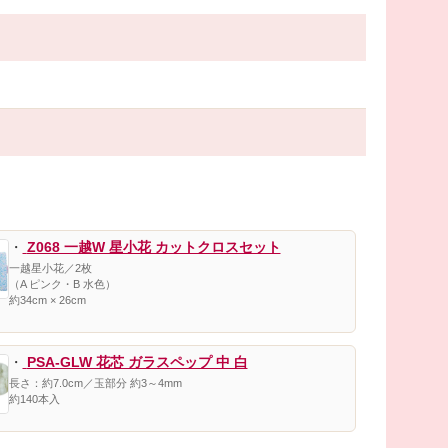
・
Z068 一越W 星小花 カットクロスセット
一越星小花／2枚
（A ピンク・B 水色）
約34cm × 26cm
・
PSA-GLW 花芯 ガラスペップ 中 白
長さ：約7.0cm／玉部分 約3～4mm
約140本入