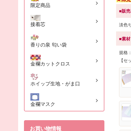
限定商品
■販
接着芯
淡色
■素
香りの泉 匂い袋
規格
【セ
金襴カットクロス
ホイップ生地・がま口
金襴マスク
お買い物情報