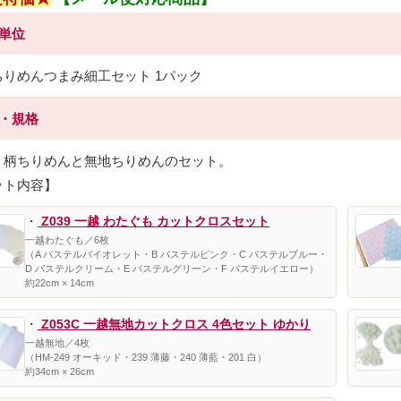
売単位
ちりめんつまみ細工セット 1パック
材・規格
：柄ちりめんと無地ちりめんのセット。
ット内容】
・
Z039 一越 わたぐも カットクロスセット
一越わたぐも／6枚
（A パステルバイオレット・B パステルピンク・C パステルブルー・
D パステルクリーム・E パステルグリーン・F パステルイエロー）
約22cm × 14cm
・
Z053C 一越無地カットクロス 4色セット ゆかり
一越無地／4枚
（HM-249 オーキッド・239 薄藤・240 薄藍・201 白）
約34cm × 26cm