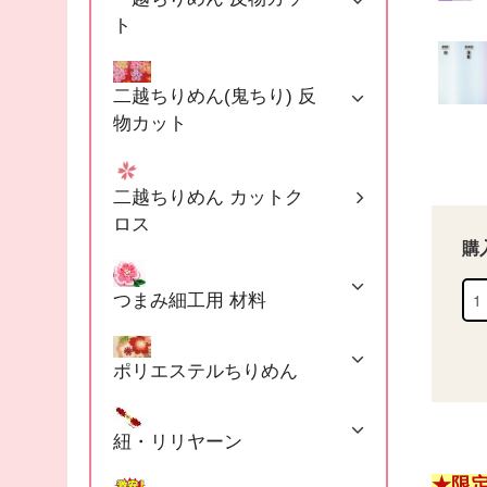
ト
二越ちりめん(鬼ちり) 反
物カット
二越ちりめん カットク
ロス
購
つまみ細工用 材料
ポリエステルちりめん
紐・リリヤーン
★限