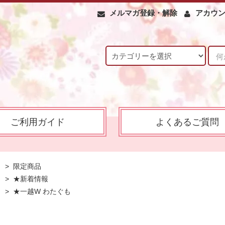
メルマガ登録・解除
アカウ
ご利用ガイド
よくあるご質問
>
限定商品
>
★新着情報
>
★一越W わたぐも