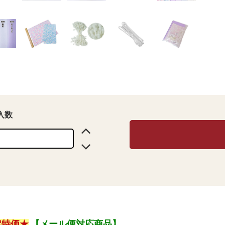
入数
定特価★
【メール便対応商品】