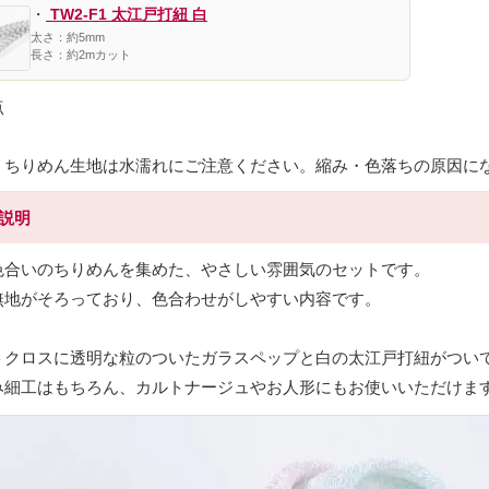
・
TW2-F1 太江戸打紐 白
太さ：約5mm
長さ：約2mカット
点
：ちりめん生地は水濡れにご注意ください。縮み・色落ちの原因に
品説明
色合いのちりめんを集めた、やさしい雰囲気のセットです。
無地がそろっており、色合わせがしやすい内容です。
トクロスに透明な粒のついたガラスペップと白の太江戸打紐がつい
み細工はもちろん、カルトナージュやお人形にもお使いいただけま