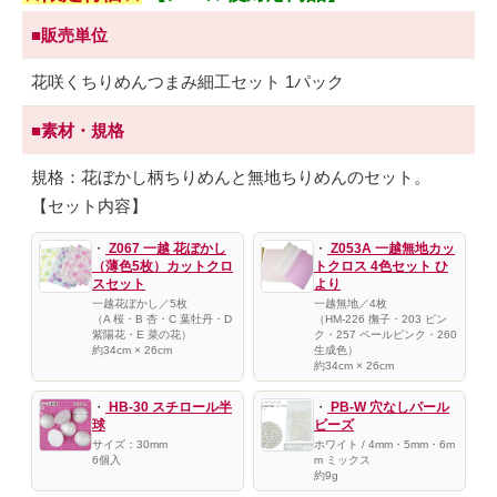
■販売単位
花咲くちりめんつまみ細工セット 1パック
■素材・規格
規格：花ぼかし柄ちりめんと無地ちりめんのセット。
【セット内容】
・
Z067 一越 花ぼかし
・
Z053A 一越無地カッ
（薄色5枚）カットクロ
トクロス 4色セット ひ
スセット
より
一越花ぼかし／5枚
一越無地／4枚
（A 桜・B 杏・C 葉牡丹・D
（HM-226 撫子・203 ピン
紫陽花・E 菜の花）
ク・257 ペールピンク・260
約34cm × 26cm
生成色）
約34cm × 26cm
・
HB-30 スチロール半
・
PB-W 穴なしパール
球
ビーズ
サイズ：30mm
ホワイト / 4mm・5mm・6m
6個入
m ミックス
約9g