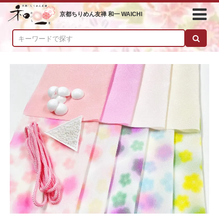
京都ちりめん友禅 和一 WAICHI