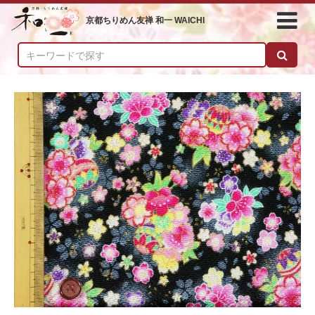
京都ちりめん友禅 和一 WAICHI